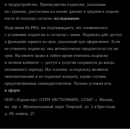
тратите много времени на поиск и вручную поднимаете
и трудоустройства. Преимущества подписки, указанные
резюме
на странице, рассчитаны на основе данных в среднем в неделю
после её покупки согласно
хотите сравнить себя с конкурентами и оценить шансы
исследованию
Подключая hh PRO, вы подтверждаете, что ознакомились
с условиями подписки и согласны с ними. Подписка даёт доступ
к функциям сервиса на срок, указанный при оформлении. Если
не отменить подписку, она автоматически продлится на тот же
срок. Вы имеете право в любое время отменить подписку
в личном кабинете — доступ к услугам сохранится до конца
оплаченного периода. Все платежи за подписку являются
окончательными и не подлежат возврату, кроме случаев,
предусмотренных законодательством. Полные условия есть
в оферте
ООО «Хэдхантер», ОГРН 1067761906805, 125047, г. Москва,
вн. тер. г. Муниципальный округ Тверской, ул. 2-я Брестская,
д. 48, помещ. 25