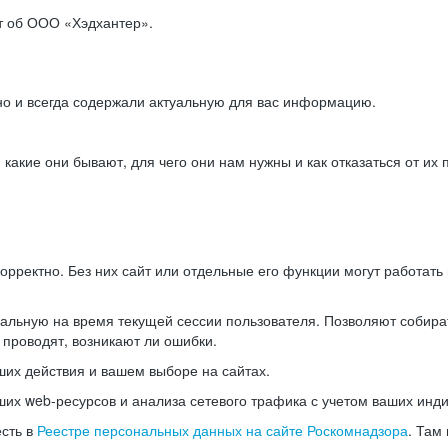
ет об ООО «Хэдхантер».
но и всегда содержали актуальную для вас информацию.
акие они бывают, для чего они нам нужны и как отказаться от их 
рректно. Без них сайт или отдельные его функции могут работат
альную на время текущей сессии пользователя. Позволяют собира
 проводят, возникают ли ошибки.
их действия и вашем выборе на сайтах.
х web-ресурсов и анализа сетевого трафика с учетом ваших инд
есть в
Реестре персональных данных на сайте Роскомнадзора
. Там