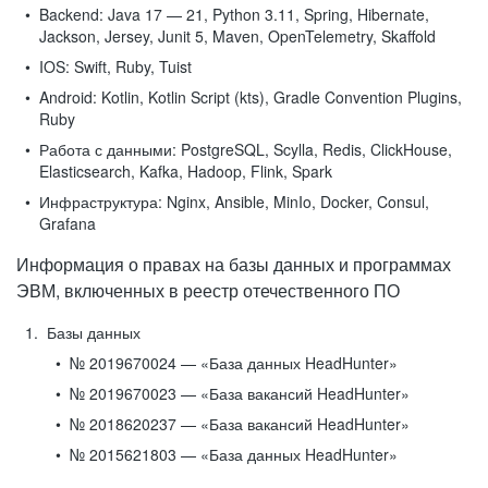
Backend:
Java 17 — 21, Python 3.11, Spring, Hibernate,
Jackson, Jersey, Junit 5, Maven, OpenTelemetry, Skaffold
IOS:
Swift, Ruby, Tuist
Android:
Kotlin, Kotlin Script (kts), Gradle Convention Plugins,
Ruby
Работа с данными:
PostgreSQL, Scylla, Redis, ClickHouse,
Elasticsearch, Kafka, Hadoop, Flink, Spark
Инфраструктура:
Nginx, Ansible, MinIo, Docker, Consul,
Grafana
Информация о правах на базы данных и программах
ЭВМ, включенных в реестр отечественного ПО
Базы данных
№ 2019670024 — «База данных HeadHunter»
№ 2019670023 — «База вакансий HeadHunter»
№ 2018620237 — «База вакансий HeadHunter»
№ 2015621803 — «База данных HeadHunter»