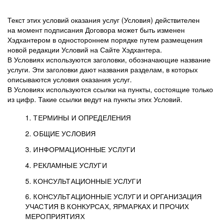
Текст этих условий оказания услуг (Условия) действителен
на момент подписания Договора может быть изменен
Хэдхантером в одностороннем порядке путем размещения
новой редакции Условий на Сайте Хэдхантера.
В Условиях используются заголовки, обозначающие название
услуги. Эти заголовки дают названия разделам, в которых
описываются условия оказания услуг.
В Условиях используются ссылки на пункты, состоящие только
из цифр. Такие ссылки ведут на пункты этих Условий.
1. ТЕРМИНЫ И ОПРЕДЕЛЕНИЯ
2. ОБЩИЕ УСЛОВИЯ
3. ИНФОРМАЦИОННЫЕ УСЛУГИ
1.1. Хэдхантер, или
Хэдхантер, ООО
4. РЕКЛАМНЫЕ УСЛУГИ
HeadHunter, или
«Хэдхантер», ИНН
2.1. Типы и статусы регистрации
5. КОНСУЛЬТАЦИОННЫЕ УСЛУГИ
Исполнитель
7718620740, адрес:
Типы регистрации
3.1. Предоставление доступа к базе данных
2.2. Активация услуг
6. КОНСУЛЬТАЦИОННЫЕ УСЛУГИ И ОРГАНИЗАЦИЯ
125047, г. Москва,
резюме с предложениями Соискателей
Описание и активация
УЧАСТИЯ В КОНКУРСАХ, ЯРМАРКАХ И ПРОЧИХ
2.1.1. Заказчику может быть присвоен один
4.0. Общие условия оказания рекламных услуг
внутригородская
о трудоустройстве с возможностью просмотра
МЕРОПРИЯТИЯХ
из Типов регистраций.
территория
4.0.1. Хэдхантер оказывает Заказчику услугу